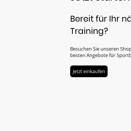
Bereit für Ihr 
Training?
Besuchen Sie unseren Shop
besten Angebote für Sport
Jetzt einkaufen
hlung & Versand
Datenschutzerklärung
AGB
Wid
© 2026 Basketball-Gemeinschaft Remseck e.V.